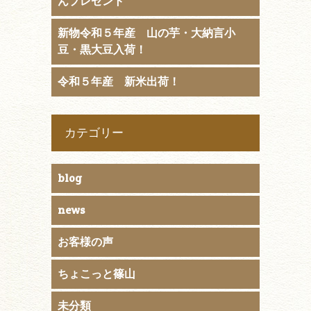
んプレゼント
新物令和５年産 山の芋・大納言小
豆・黒大豆入荷！
令和５年産 新米出荷！
カテゴリー
blog
news
お客様の声
ちょこっと篠山
未分類