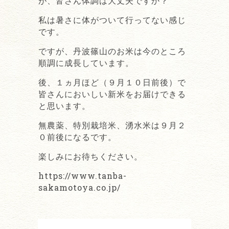
が、皆さん体調は大丈夫ですか？
私は暑さに体がついて行ってない感じ
です。
ですが、丹波篠山のお米は今のところ
順調に成長しています。
後、１ヵ月ほど（９月１０日前後）で
皆さんにおいしい新米をお届けできる
と思います。
無農薬、特別栽培米、湧水米は９月２
０前後になるです。
楽しみにお待ちください。
https://www.tanba-
sakamotoya.co.jp/