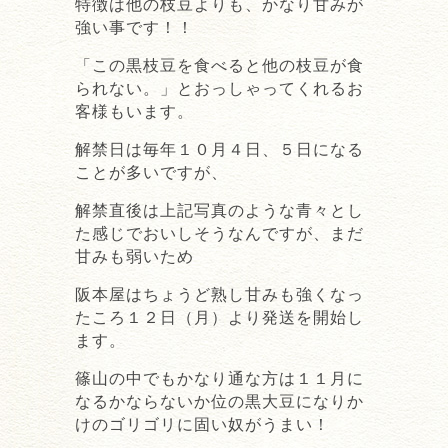
特徴は他の枝豆よりも、かなり甘みが
強い事です！！
「この黒枝豆を食べると他の枝豆が食
られない。」とおっしゃってくれるお
客様もいます。
解禁日は毎年１０月４日、５日になる
ことが多いですが、
解禁直後は上記写真のような青々とし
た感じでおいしそうなんですが、まだ
甘みも弱いため
阪本屋はちょうど熟し甘みも強くなっ
たころ１２日（月）より発送を開始し
ます。
篠山の中でもかなり通な方は１１月に
なるかならないか位の黒大豆になりか
けのゴリゴリに固い奴がうまい！