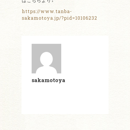
はこちらより↓
https://www.tanba-
sakamotoya.jp/?pid=10106232
sakamotoya