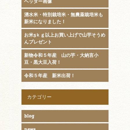
ヘッダー画像
湧水米・特別栽培米・無農薬栽培米も
新米になりました！
お米5ｋｇ以上お買い上げで山芋そうめ
んプレゼント
新物令和５年産 山の芋・大納言小
豆・黒大豆入荷！
令和５年産 新米出荷！
カテゴリー
blog
news